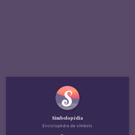
Simbolopèdia
Enciclopèdia de símbols