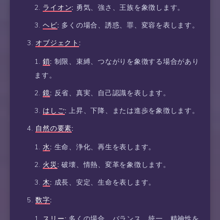
ライオン
:
勇気、強さ、王族を象徴します。
ヘビ
:
多くの場合、誘惑、罪、変容を表します。
オブジェクト
:
鎖
:
制限、束縛、つながりを象徴する場合があり
ます。
鏡
:
反省、真実、自己認識を表します。
はしご
:
上昇、下降、または進歩を象徴します。
自然の要素
:
水
:
生命、浄化、再生を表します。
火災
:
破壊、情熱、変革を象徴します。
木
:
成長、安定、生命を表します。
数字
:
スリー
:
多くの場合、バランス、統一、精神性を