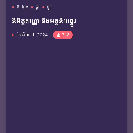
ទីកន្លែង
ផ្លូវ
ផ្លូវ
និមិត្តសញ្ញា និងអត្ថន័យផ្លូវ
ខែសីហា 1, 2024
718