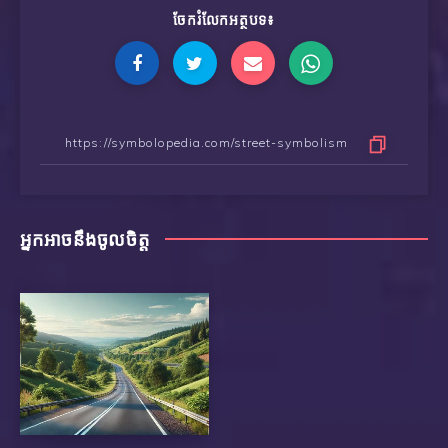
ចែករំលែកអត្ថបទ៖
អ្នកអាចនឹងចូលចិត្ត