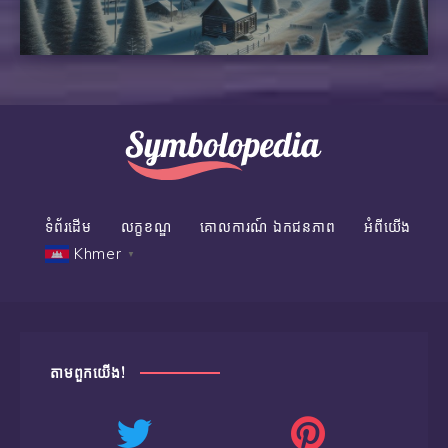
ទំព័រដើម
លក្ខខណ្ឌ
គោលការណ៍ ​ឯកជនភាព
អំពីយើង
Khmer
▼
តាម​ពួក​យើង!