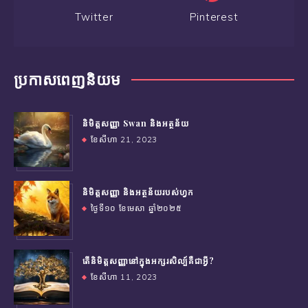
Twitter
Pinterest
ប្រកាសពេញនិយម
និមិត្តសញ្ញា Swan និងអត្ថន័យ
ខែសីហា 21, 2023
និមិត្តសញ្ញា និងអត្ថន័យរបស់ហ្វក
ថ្ងៃទី១០ ខែមេសា ឆ្នាំ២០២៥
តើនិមិត្តសញ្ញានៅក្នុងអក្សរសិល្ប៍គឺជាអ្វី?
ខែសីហា 11, 2023