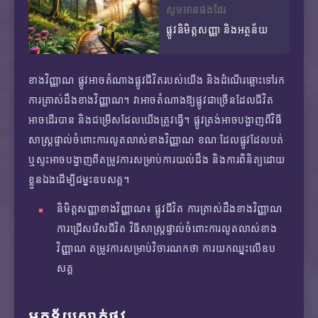
សូមអានផងដែរ
ផ្លូវនិមិត្តសញ្ញា និងអត្ថន័យ
ខាងវិញ្ញាណ ផ្លូវអាចតំណាងផ្លូវជីវិតរបស់យើង និងដំណើរឆ្ពោះទៅរក
ការត្រាស់ដឹងខាងវិញ្ញាណ។ វាអាចតំណាងឱ្យផ្លូវជាច្រើនដែលជីវិត
អាចដើរបាន និងជម្រើសដែលយើងត្រូវធ្វើ។ ផ្លូវត្រង់អាចបង្ហាញពីវិធី
សាស្រ្តផ្ទាល់ចំពោះការលូតលាស់ខាងវិញ្ញាណ ខណៈដែលផ្លូវដែលបត់
ឬស្ទះអាចបង្ហាញពីតម្រូវការសម្រាប់ការយល់ដឹង និងការពិនិត្យដោយ
ខ្លួនឯងដើម្បីជម្នះឧបសគ្គ។
និមិត្តសញ្ញាខាងវិញ្ញាណ៖ ផ្លូវជីវិត ការត្រាស់ដឹងខាងវិញ្ញាណ
ការជ្រើសរើសជីវិត វិធីសាស្រ្តផ្ទាល់ចំពោះការលូតលាស់ខាង
វិញ្ញាណ តម្រូវការសម្រាប់វិចារណកថា ការយកឈ្នះលើឧប
សគ្គ
អត្ថន័យសាក់ផ្លូវ