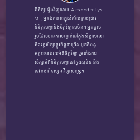
ពិនិត្យឡើងវិញដោយ Alexander Lys,
ML, អ្នកឯកទេសក្នុងវិស័យស្រាវជ្រាវ
និមិត្តសញ្ញានិងចិត្តវិទ្យាសុបិន។ អ្នកចូល
រួមដែលមានការបញ្ជាក់នៅក្នុងសិក្ខាសាលា
និងវគ្គសិក្សាផ្លូវចិត្តជាច្រើន អ្នកនិពន្ធ
អត្ថបទរាប់រយអំពីចិត្តវិទ្យា រួមទាំងការ
សិក្សាអំពីនិមិត្តសញ្ញានៅក្នុងសុបិន និង
ទេវកថាពីទស្សនៈវិទ្យាសាស្ត្រ។