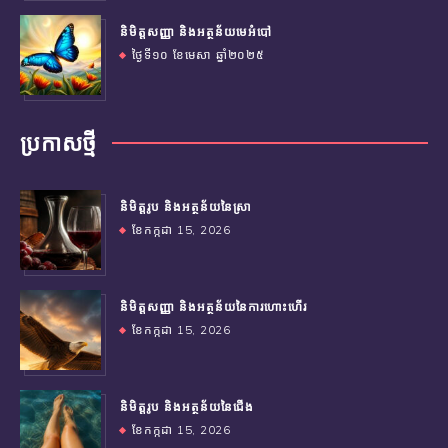
និមិត្តសញ្ញា និងអត្ថន័យមេអំបៅ
ថ្ងៃទី១០ ខែមេសា ឆ្នាំ២០២៥
ប្រកាស​ថ្មី
និមិត្តរូប និងអត្ថន័យនៃស្រា
ខែកក្កដា 15, 2026
និមិត្តសញ្ញា និងអត្ថន័យនៃការហោះហើរ
ខែកក្កដា 15, 2026
និមិត្តរូប និងអត្ថន័យនៃជើង
ខែកក្កដា 15, 2026