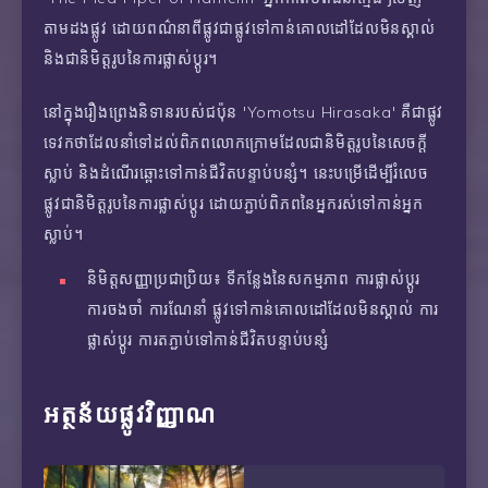
តាមដងផ្លូវ ដោយពណ៌នាពីផ្លូវជាផ្លូវទៅកាន់គោលដៅដែលមិនស្គាល់
និងជានិមិត្តរូបនៃការផ្លាស់ប្តូរ។
នៅក្នុងរឿងព្រេងនិទានរបស់ជប៉ុន 'Yomotsu Hirasaka' គឺជាផ្លូវ
ទេវកថាដែលនាំទៅដល់ពិភពលោកក្រោមដែលជានិមិត្តរូបនៃសេចក្តី
ស្លាប់ និងដំណើរឆ្ពោះទៅកាន់ជីវិតបន្ទាប់បន្សំ។ នេះបម្រើដើម្បីរំលេច
ផ្លូវជានិមិត្តរូបនៃការផ្លាស់ប្តូរ ដោយភ្ជាប់ពិភពនៃអ្នករស់ទៅកាន់អ្នក
ស្លាប់។
និមិត្តសញ្ញាប្រជាប្រិយ៖ ទីកន្លែងនៃសកម្មភាព ការផ្លាស់ប្តូរ
ការចងចាំ ការណែនាំ ផ្លូវទៅកាន់គោលដៅដែលមិនស្គាល់ ការ
ផ្លាស់ប្តូរ ការតភ្ជាប់ទៅកាន់ជីវិតបន្ទាប់បន្សំ
អត្ថន័យផ្លូវវិញ្ញាណ