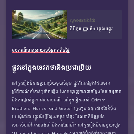
សូមអានផងដែរ
និមិត្តសញ្ញា និងអត្ថន័យផ្លូវ
ឧបករណ៍បកស្រាយសុបិន្តឥតគិតថ្លៃ
ផ្លូវនៅក្នុងទេវកថានិងប្រជាប្រិយ
នៅក្នុងរឿងនិទានប្រជាប្រិយមួយចំនួន ផ្លូវគឺជាកន្លែងដែលមាន
ព្រឹត្តិការណ៍សំខាន់ៗកើតឡើង ដែលបង្ហាញថាវាជាកន្លែងនៃសកម្មភាព
និងការផ្លាស់ប្តូរ។ ជាឧទាហរណ៍ នៅក្នុងរឿងរបស់ Grimm
Brothers 'Hansel and Gretel' ក្មេងៗបានទុកដាននៃនំប៉័ង
មួយដុំនៅតាមផ្លូវដើម្បីស្វែងរកផ្លូវទៅផ្ទះ ដែលជានិមិត្តរូបនៃ
សារៈសំខាន់នៃការចងចាំ និងការណែនាំ។ នៅក្នុងរឿងនិទានមួយទៀត
'The Pied Piper of Hamelin' អ្នកកាត់បំពង់នាំក្មេងៗចេញ