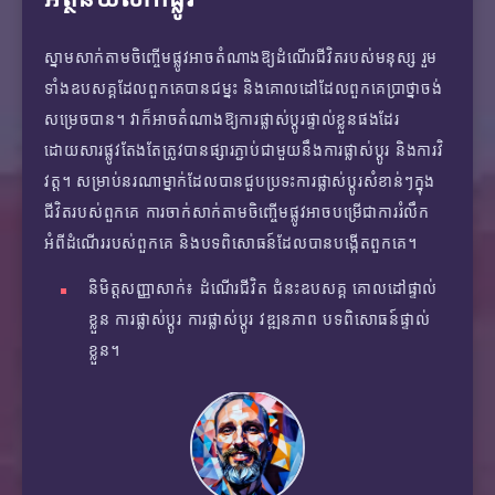
ស្នាមសាក់តាមចិញ្ចើមផ្លូវអាចតំណាងឱ្យដំណើរជីវិតរបស់មនុស្ស រួម
ទាំងឧបសគ្គដែលពួកគេបានជម្នះ និងគោលដៅដែលពួកគេប្រាថ្នាចង់
សម្រេចបាន។ វាក៏អាចតំណាងឱ្យការផ្លាស់ប្តូរផ្ទាល់ខ្លួនផងដែរ
ដោយសារផ្លូវតែងតែត្រូវបានផ្សារភ្ជាប់ជាមួយនឹងការផ្លាស់ប្តូរ និងការវិ
វត្ត។ សម្រាប់នរណាម្នាក់ដែលបានជួបប្រទះការផ្លាស់ប្តូរសំខាន់ៗក្នុង
ជីវិតរបស់ពួកគេ ការចាក់សាក់តាមចិញ្ចើមផ្លូវអាចបម្រើជាការរំលឹក
អំពីដំណើររបស់ពួកគេ និងបទពិសោធន៍ដែលបានបង្កើតពួកគេ។
និមិត្តសញ្ញាសាក់៖ ដំណើរជីវិត ជំនះឧបសគ្គ គោលដៅផ្ទាល់
ខ្លួន ការផ្លាស់ប្តូរ ការផ្លាស់ប្តូរ វឌ្ឍនភាព បទពិសោធន៍ផ្ទាល់
ខ្លួន។