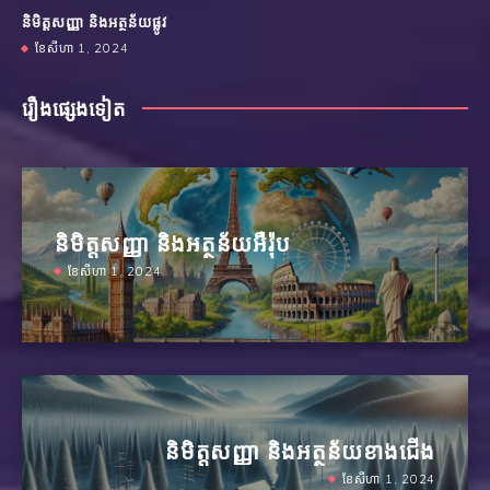
និមិត្តសញ្ញា និងអត្ថន័យផ្លូវ
ខែសីហា 1, 2024
រឿងផ្សេងទៀត
និមិត្តសញ្ញា និងអត្ថន័យអឺរ៉ុប
ខែសីហា 1, 2024
និមិត្តសញ្ញា និងអត្ថន័យខាងជើង
ខែសីហា 1, 2024