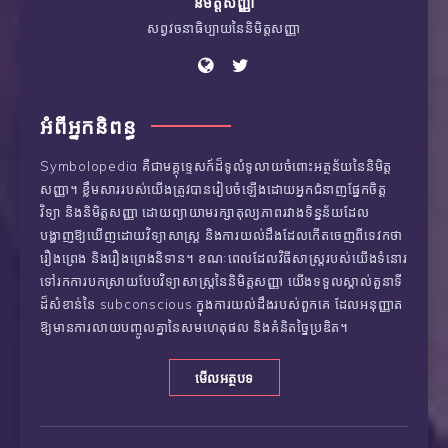
និមិត្តសញ្ញា
សព្វវចនាធិប្បាយនៃនិមិត្តសញ្ញា
អំពី​អ្នកនិពន្ធ
Symbolopedia គឺជាមគ្គុទ្ទេសក៍ដ៏ទូលំទូលាយចំពោះអត្ថន័យនៃនិមិត្ត
សញ្ញា។ ខ្លឹមសាររបស់យើងត្រូវបានរៀបចំឡើងដោយអ្នកជំនាញផ្នែកចិត្ត
វិទ្យា និងនិមិត្តសញ្ញា ដោយព្យាយាមរក្សាតុល្យភាពរវាងទិន្នន័យដែល
បង្ហាញឱ្យឃើញដោយវិទ្យាសាស្រ្ត និងការយល់ដឹងដែលកើតចេញពីទេវកថា
រឿងព្រេង និងរឿងព្រេងនិទាន។ ខណៈពេលដែលវិធីសាស្រ្តរបស់យើងទំនោរ
ទៅរកការបកស្រាយបែបវិទ្យាសាស្ត្រនៃនិមិត្តសញ្ញា យើងទទួលស្គាល់តួនាទី
ដ៏សំខាន់នៃ subconscious ក្នុងការយល់ដឹងរបស់ពួកគេ ដែលអនុញ្ញាត
ឱ្យមានការលាយបញ្ចូលគ្នានៃសមហេតុផល និងគំនិតច្នៃប្រឌិត។
មើលអត្ថបទ