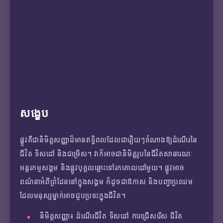
សង្ខេប
ផ្លូវគឺជានិមិត្តសញ្ញាដ៏មានឥទ្ធិពលដែលជារឿយៗតំណាងឱ្យដំណើរនៃ
ជីវិត ទិសដៅ និងជម្រើស។ វាក៏អាចជានិមិត្តរូបនៃជីវិតសាធារណៈ
អន្តរកម្មសង្គម និងផ្លូវបុគ្គលឆ្ពោះទៅរកគោលដៅមួយ។ ផ្លូវអាច
ពណ៌នាអំពីព្រំដែននៅក្នុងសង្គម ក៏ដូចជាឱកាស និងបញ្ហាប្រឈម
ដែលមនុស្សម្នាក់អាចជួបប្រទះក្នុងជីវិត។
និមិត្តសញ្ញា៖ ដំណើរជីវិត ទិសដៅ ការជ្រើសរើស ជីវិត