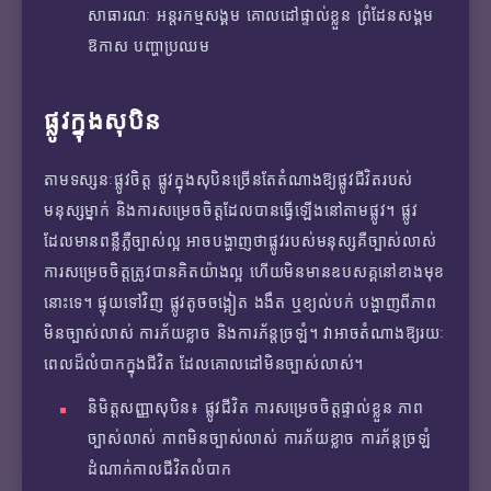
សាធារណៈ អន្តរកម្មសង្គម គោលដៅផ្ទាល់ខ្លួន ព្រំដែនសង្គម
ឱកាស បញ្ហាប្រឈម
ផ្លូវក្នុងសុបិន
តាមទស្សនៈផ្លូវចិត្ត ផ្លូវក្នុងសុបិនច្រើនតែតំណាងឱ្យផ្លូវជីវិតរបស់
មនុស្សម្នាក់ និងការសម្រេចចិត្តដែលបានធ្វើឡើងនៅតាមផ្លូវ។ ផ្លូវ
ដែលមានពន្លឺភ្លឺច្បាស់ល្អ អាចបង្ហាញថាផ្លូវរបស់មនុស្សគឺច្បាស់លាស់
ការសម្រេចចិត្តត្រូវបានគិតយ៉ាងល្អ ហើយមិនមានឧបសគ្គនៅខាងមុខ
នោះទេ។ ផ្ទុយទៅវិញ ផ្លូវតូចចង្អៀត ងងឹត ឬខ្យល់បក់ បង្ហាញពីភាព
មិនច្បាស់លាស់ ការភ័យខ្លាច និងការភ័ន្តច្រឡំ។ វាអាចតំណាងឱ្យរយៈ
ពេលដ៏លំបាកក្នុងជីវិត ដែលគោលដៅមិនច្បាស់លាស់។
និមិត្តសញ្ញាសុបិន៖ ផ្លូវជីវិត ការសម្រេចចិត្តផ្ទាល់ខ្លួន ភាព
ច្បាស់លាស់ ភាពមិនច្បាស់លាស់ ការភ័យខ្លាច ការភ័ន្តច្រឡំ
ដំណាក់កាលជីវិតលំបាក