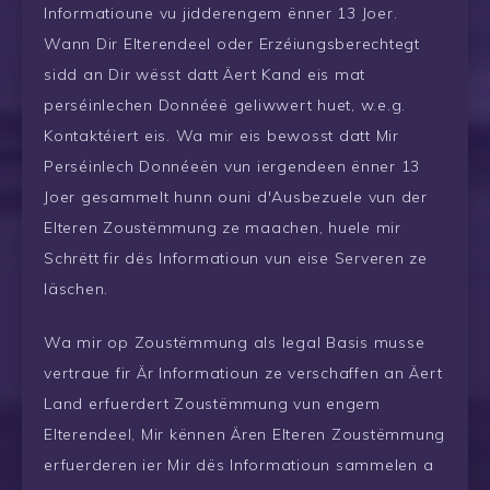
Informatioune vu jidderengem ënner 13 Joer.
Wann Dir Elterendeel oder Erzéiungsberechtegt
sidd an Dir wësst datt Äert Kand eis mat
perséinlechen Donnéeë geliwwert huet, w.e.g.
Kontaktéiert eis. Wa mir eis bewosst datt Mir
Perséinlech Donnéeën vun iergendeen ënner 13
Joer gesammelt hunn ouni d'Ausbezuele vun der
Elteren Zoustëmmung ze maachen, huele mir
Schrëtt fir dës Informatioun vun eise Serveren ze
läschen.
Wa mir op Zoustëmmung als legal Basis musse
vertraue fir Är Informatioun ze verschaffen an Äert
Land erfuerdert Zoustëmmung vun engem
Elterendeel, Mir kënnen Ären Elteren Zoustëmmung
erfuerderen ier Mir dës Informatioun sammelen a