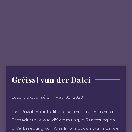
Gréisst vun der Datei
Lescht aktualiséiert: Mee 01, 2023
Dës Privatsphär Politik beschreift eis Politiken a
Prozeduren iwwer d'Sammlung, d'Benotzung an
d'Verbreedung vun Ärer Informatioun wann Dir de