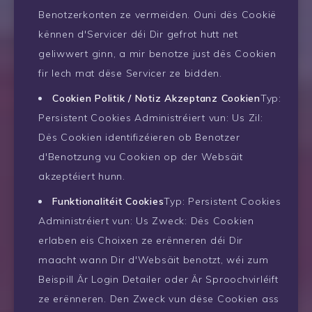
Benotzerkonten ze vermeiden. Ouni dës Cookië
kënnen d'Servicer déi Dir gefrot hutt net
geliwwert ginn, a mir benotze just dës Cookien
fir Iech mat dëse Servicer ze bidden.
Cookien Politik / Notiz Akzeptanz Cookien
Typ:
Persistent Cookies Administréiert vun: Us Zil:
Dës Cookien identifizéieren ob Benotzer
d'Benotzung vu Cookien op der Websäit
akzeptéiert hunn.
Funktionalitéit Cookies
Typ: Persistent Cookies
Administréiert vun: Us Zweck: Dës Cookien
erlaben eis Choixen ze erënneren déi Dir
maacht wann Dir d'Websäit benotzt, wéi zum
Beispill Är Login Detailer oder Är Sproochvirléift
ze erënneren. Den Zweck vun dëse Cookien ass