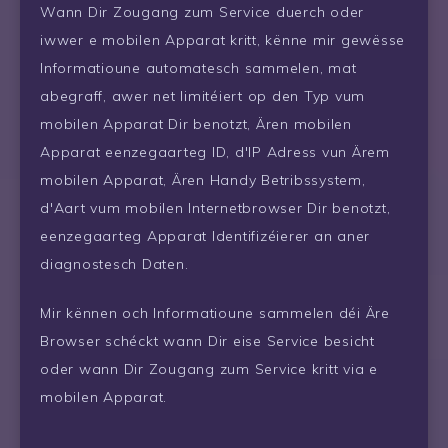
Wann Dir Zougang zum Service duerch oder
iwwer e mobilen Apparat kritt, kënne mir gewësse
Informatioune automatesch sammelen, mat
abegraff, awer net limitéiert op den Typ vum
mobilen Apparat Dir benotzt, Ären mobilen
Apparat eenzegaarteg ID, d'IP Adress vun Ärem
mobilen Apparat, Ären Handy Betribssystem,
d'Aart vum mobilen Internetbrowser Dir benotzt,
eenzegaarteg Apparat Identifizéierer an aner
diagnostesch Daten.
Mir kënnen och Informatioune sammelen déi Äre
Browser schéckt wann Dir eise Service besicht
oder wann Dir Zougang zum Service kritt via e
mobilen Apparat.