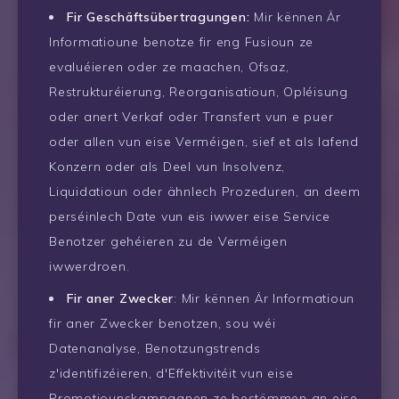
Fir Geschäftsübertragungen:
Mir kënnen Är
Informatioune benotze fir eng Fusioun ze
evaluéieren oder ze maachen, Ofsaz,
Restrukturéierung, Reorganisatioun, Opléisung
oder anert Verkaf oder Transfert vun e puer
oder allen vun eise Verméigen, sief et als lafend
Konzern oder als Deel vun Insolvenz,
Liquidatioun oder ähnlech Prozeduren, an deem
perséinlech Date vun eis iwwer eise Service
Benotzer gehéieren zu de Verméigen
iwwerdroen.
Fir aner Zwecker
: Mir kënnen Är Informatioun
fir aner Zwecker benotzen, sou wéi
Datenanalyse, Benotzungstrends
z'identifizéieren, d'Effektivitéit vun eise
Promotiounskampagnen ze bestëmmen an eise