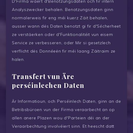
D'Firma wäert d'Benotzungsdaten och fir intern
Analyszwecker behalen. Benotzungsdaten ginn
normalerweis fir eng méi kuerz Zäit behalen,
ausser wann dës Daten benotzt gi fir d'Sécherheet
ze verstäerken oder d'Funktionalitéit vun eisem
Service ze verbesseren, oder Mir si gesetzlech
verflicht dës Donnéeën fir méi laang Zäitraim ze
halen.
Transfert vun Äre
perséinlechen Daten
Är Informatioun, och Perséinlech Daten, ginn an de
Betribsbüroen vun der Firma veraarbecht an op
allen anere Plazen wou d'Parteien déi an der
Veraarbechtung involvéiert sinn. Et heescht datt