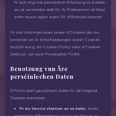
fir Iech eng méi perséinlech Erfahrung ze bidden
an ze vermeiden datt Dir Är Preferenzen all Kéier
erëm musst aginn wann Dir d'Websäit benotzt.
Fir méi Informatiounen iwwer d'Cookien déi mir
benotzen an Är Entscheedungen iwwer Cookien,
besicht w.e.g. eis Cookies Policy oder d'Cookies
Sektioun vun eiser Privatsphär Politik.
Benotzung vun Äre
perséinlechen Daten
D'Firma dierf perséinlech Daten fir déi folgend
Zwecker benotzen:
Fir eis Service ofsetzen an ze halen
, ënner
anerem fir d'Benotzung vun eisem Service ze