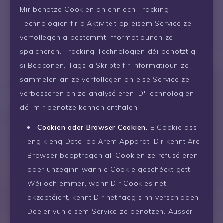
Mir benotze Cookien an ähnlech Tracking
Technologien fir d'Aktivitéit op eisem Service ze
verfollegen a bestëmmt Informatiounen ze
späicheren. Tracking Technologien déi benotzt gi
si Beaconen, Tags a Skripte fir Informatioun ze
sammelen an ze verfollegen an eise Service ze
verbesseren an ze analyséieren. D'Technologien
déi mir benotze kënnen enthalen:
Cookien oder Browser Cookien.
E Cookie ass
eng kleng Datei op Ärem Apparat. Dir kënnt Äre
Browser beoptragen all Cookien ze refuséieren
oder unzeginn wann e Cookie geschéckt gëtt.
Wéi och ëmmer, wann Dir Cookies net
akzeptéiert, kënnt Dir net fäeg sinn verschidden
Deeler vun eisem Service ze benotzen. Ausser