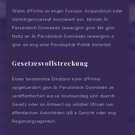
Wann d'Firma un enger Fusioun, Acquisitioun oder
Verméigensverkaf involvéiert ass, kënnen Är
Perséinlech Donnéeën iwwerginn ginn. Mir ginn
Notiz ier Är Perséinlech Donnéeën iwwerginn a
ginn an eng aner Privatsphär Politik ënnerläit.
Gesetzesvollstreckung
Ënner bestëmmte Ëmstänn kann d'Firma
opgefuerdert ginn Är Perséinlech Donnéeën ze
verëffentlechen wa se noutwendeg sinn duerch
Gesetz oder an Äntwert op valabel Ufroen vun
ëffentlechen Autoritéiten (zB e Geriicht oder eng
Regierungsagentur).