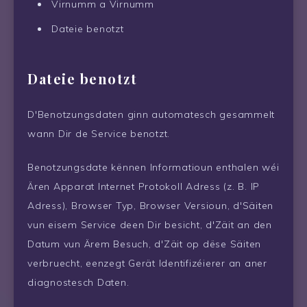
Virnumm a Virnumm
Dateie benotzt
Dateie benotzt
D'Benotzungsdaten ginn automatesch gesammelt
wann Dir de Service benotzt.
Benotzungsdate kënnen Informatioun enthalen wéi
Ären Apparat Internet Protokoll Adress (z. B. IP
Adress), Browser Typ, Browser Versioun, d'Säiten
vun eisem Service deen Dir besicht, d'Zäit an den
Datum vun Ärem Besuch, d'Zäit op dëse Säiten
verbruecht, eenzegt Gerät Identifizéierer an aner
diagnostesch Daten.