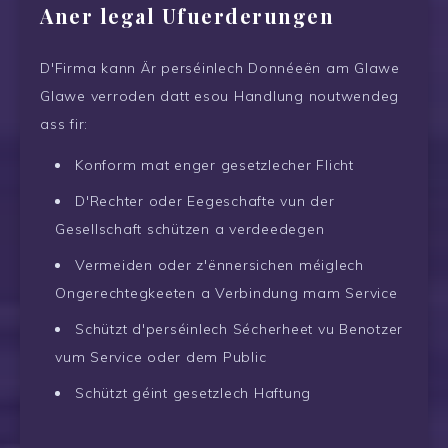
Aner legal Ufuerderungen
D'Firma kann Är perséinlech Donnéeën am Glawe
Glawe verroden datt esou Handlung noutwendeg
ass fir:
Konform mat enger gesetzlecher Flicht
D'Rechter oder Eegeschafte vun der
Gesellschaft schützen a verdeedegen
Vermeiden oder z'ënnersichen méiglech
Ongerechtegkeeten a Verbindung mam Service
Schützt d'perséinlech Sécherheet vu Benotzer
vum Service oder dem Public
Schützt géint gesetzlech Haftung