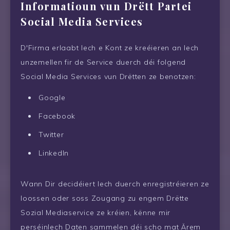
Informatioun vun Drëtt Partei
Social Media Services
D'Firma erlaabt Iech e Kont ze kreéieren an Iech
unzemellen fir de Service duerch déi folgend
Social Media Services vun Drëtten ze benotzen:
Google
Facebook
Twitter
LinkedIn
Wann Dir decidéiert Iech duerch enregistréieren ze
loossen oder soss Zougang zu engem Drëtte
Sozial Mediaservice ze kréien, kënne mir
perséinlech Daten sammelen déi scho mat Ärem