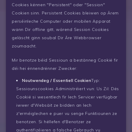
Cookies kënnen "Persistent" oder "Session"
Cookien sinn. Persistent Cookies bleiwen op Ärem
perséinleche Computer oder mobilen Apparat
wann Dir offline gitt, wärend Session Cookies
geläscht ginn soubal Dir Äre Webbrowser
zoumaacht.
Mir benotze béid Sessioun a bestänneg Cookië fir
déi hei ënnendrënner Zwecker:
Noutwendeg / Essentiell Cookien
Typ:
Sessiounscookies Administréiert vun: Us Zil: Dës
Cookië si wesentlech fir Iech Servicer verfügbar
iwwer d'Websäit ze bidden an Iech
z'erméiglechen e puer vu senge Funktiounen ze
benotzen. Si hëllefen d'Benotzer ze
authentifizéieren a falsche Gebrauch vu