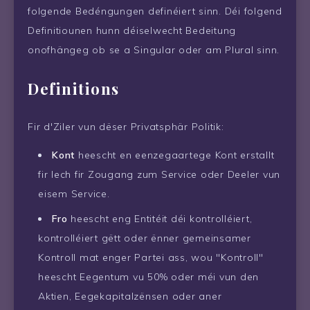
folgende Bedéngungen definéiert sinn. Déi folgend
Definitiounen hunn déiselwecht Bedeitung
onofhängeg ob se a Singular oder am Plural sinn.
Definitions
Fir d'Ziler vun dëser Privatsphär Politik:
Kont
heescht en eenzegaartege Kont erstallt
fir Iech fir Zougang zum Service oder Deeler vun
eisem Service.
Fro
heescht eng Entitéit déi kontrolléiert,
kontrolléiert gëtt oder ënner gemeinsamer
Kontroll mat enger Partei ass, wou "Kontroll"
heescht Eegentum vu 50% oder méi vun den
Aktien, Eegekapitalzënsen oder aner