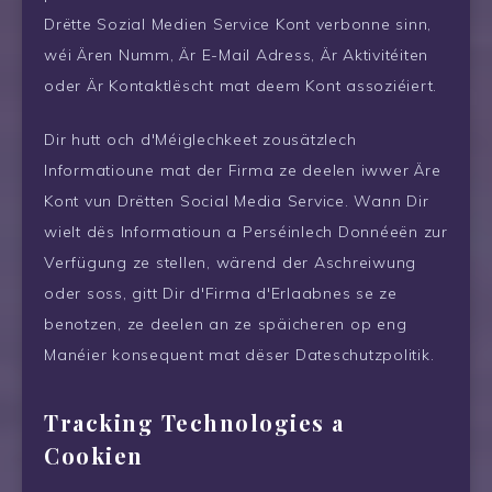
Drëtte Sozial Medien Service Kont verbonne sinn,
wéi Ären Numm, Är E-Mail Adress, Är Aktivitéiten
oder Är Kontaktlëscht mat deem Kont assoziéiert.
Dir hutt och d'Méiglechkeet zousätzlech
Informatioune mat der Firma ze deelen iwwer Äre
Kont vun Drëtten Social Media Service. Wann Dir
wielt dës Informatioun a Perséinlech Donnéeën zur
Verfügung ze stellen, wärend der Aschreiwung
oder soss, gitt Dir d'Firma d'Erlaabnes se ze
benotzen, ze deelen an ze späicheren op eng
Manéier konsequent mat dëser Dateschutzpolitik.
Tracking Technologies a
Cookien