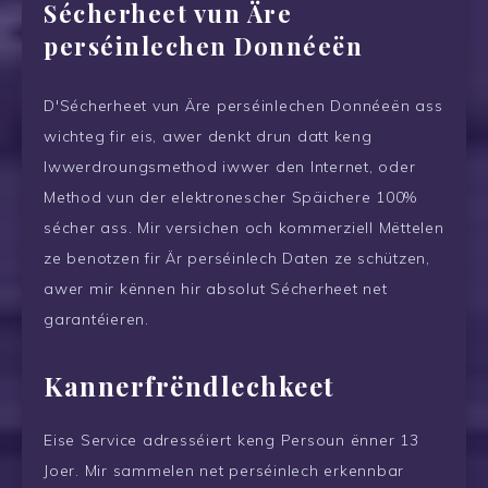
Sécherheet vun Äre
perséinlechen Donnéeën
D'Sécherheet vun Äre perséinlechen Donnéeën ass
wichteg fir eis, awer denkt drun datt keng
Iwwerdroungsmethod iwwer den Internet, oder
Method vun der elektronescher Späichere 100%
sécher ass. Mir versichen och kommerziell Mëttelen
ze benotzen fir Är perséinlech Daten ze schützen,
awer mir kënnen hir absolut Sécherheet net
garantéieren.
Kannerfrëndlechkeet
Eise Service adresséiert keng Persoun ënner 13
Joer. Mir sammelen net perséinlech erkennbar