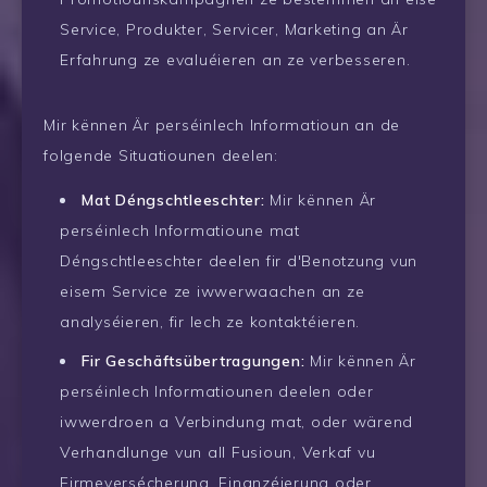
Service, Produkter, Servicer, Marketing an Är
Erfahrung ze evaluéieren an ze verbesseren.
Mir kënnen Är perséinlech Informatioun an de
folgende Situatiounen deelen:
Mat Déngschtleeschter:
Mir kënnen Är
perséinlech Informatioune mat
Déngschtleeschter deelen fir d'Benotzung vun
eisem Service ze iwwerwaachen an ze
analyséieren, fir Iech ze kontaktéieren.
Fir Geschäftsübertragungen:
Mir kënnen Är
perséinlech Informatiounen deelen oder
iwwerdroen a Verbindung mat, oder wärend
Verhandlunge vun all Fusioun, Verkaf vu
Firmeversécherung, Finanzéierung oder