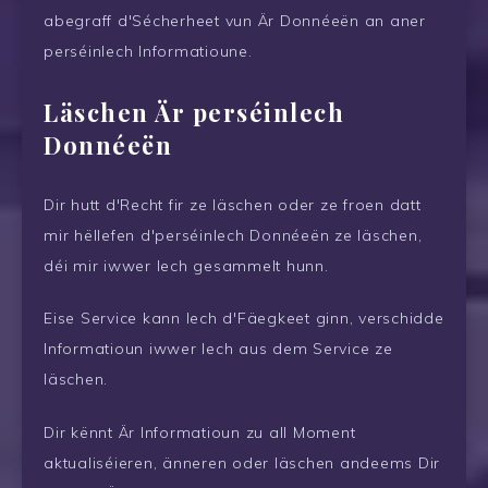
abegraff d'Sécherheet vun Är Donnéeën an aner
perséinlech Informatioune.
Läschen Är perséinlech
Donnéeën
Dir hutt d'Recht fir ze läschen oder ze froen datt
mir hëllefen d'perséinlech Donnéeën ze läschen,
déi mir iwwer Iech gesammelt hunn.
Eise Service kann Iech d'Fäegkeet ginn, verschidde
Informatioun iwwer Iech aus dem Service ze
läschen.
Dir kënnt Är Informatioun zu all Moment
aktualiséieren, änneren oder läschen andeems Dir