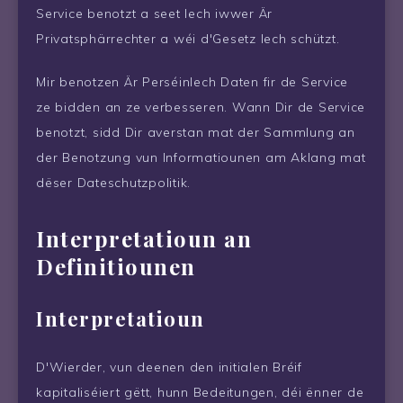
Service benotzt a seet Iech iwwer Är
Privatsphärrechter a wéi d'Gesetz Iech schützt.
Mir benotzen Är Perséinlech Daten fir de Service
ze bidden an ze verbesseren. Wann Dir de Service
benotzt, sidd Dir averstan mat der Sammlung an
der Benotzung vun Informatiounen am Aklang mat
dëser Dateschutzpolitik.
Interpretatioun an
Definitiounen
Interpretatioun
D'Wierder, vun deenen den initialen Bréif
kapitaliséiert gëtt, hunn Bedeitungen, déi ënner de