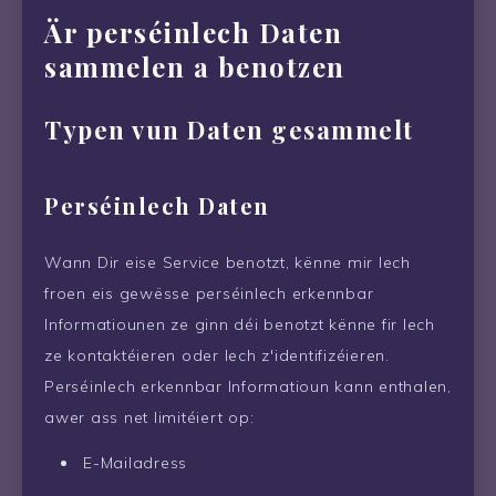
Är perséinlech Daten
sammelen a benotzen
Typen vun Daten gesammelt
Perséinlech Daten
Wann Dir eise Service benotzt, kënne mir Iech
froen eis gewësse perséinlech erkennbar
Informatiounen ze ginn déi benotzt kënne fir Iech
ze kontaktéieren oder Iech z'identifizéieren.
Perséinlech erkennbar Informatioun kann enthalen,
awer ass net limitéiert op:
E-Mailadress