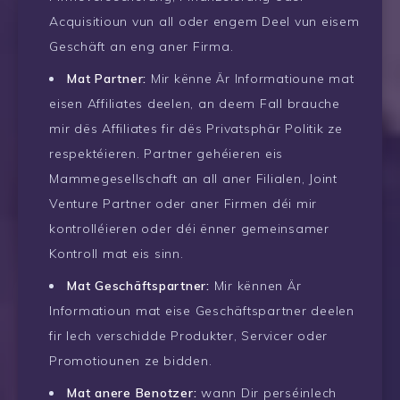
Acquisitioun vun all oder engem Deel vun eisem
Geschäft an eng aner Firma.
Mat Partner:
Mir kënne Är Informatioune mat
eisen Affiliates deelen, an deem Fall brauche
mir dës Affiliates fir dës Privatsphär Politik ze
respektéieren. Partner gehéieren eis
Mammegesellschaft an all aner Filialen, Joint
Venture Partner oder aner Firmen déi mir
kontrolléieren oder déi ënner gemeinsamer
Kontroll mat eis sinn.
Mat Geschäftspartner:
Mir kënnen Är
Informatioun mat eise Geschäftspartner deelen
fir Iech verschidde Produkter, Servicer oder
Promotiounen ze bidden.
Mat anere Benotzer:
wann Dir perséinlech