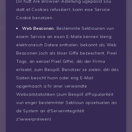
Dir hutt Äre Browser-Astellung ugepasst sou
datt et Cookies refuséiert, kann eise Service
Cookië benotzen.
Web Beaconen.
Bestëmmte Sektiounen vun
eisem Service an eisen E-Maile kënnen kleng
elektronesch Dateie enthalen, bekannt als Web
Beaconen (och als kloer Giffe bezeechent, Pixel
Tags, an eenzel Pixel Giffe), déi der Firma
erlaabt, zum Beispill, Benotzer ze zielen, déi dës
Säiten besicht hunn oder eng E-Mail
opgemaach a fir aner verwandte
Websäitstatistiken (zum Beispill d'Popularitéit
vun enger bestëmmter Sektioun opzehuelen an
de System an d'Serverintegritéit
z'iwwerpréiwen).