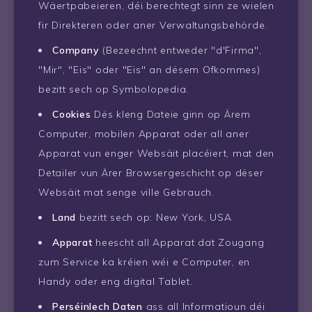
Wäertpabeieren, déi berechtegt sinn ze wielen
fir Direkteren oder aner Verwaltungsbehörde.
Company
(Bezeechnt entweder "d'Firma",
"Mir", "Eis" oder "Eis" an dësem Ofkommes)
bezitt sech op Symbolopedia.
Cookies
Dës kleng Dateie ginn op Ärem
Computer, mobilen Apparat oder all aner
Apparat vun enger Websäit placéiert, mat den
Detailer vun Ärer Browsergeschicht op dëser
Websäit mat senge ville Gebrauch.
Land
bezitt sech op: New York, USA
Apparat
heescht all Apparat dat Zougang
zum Service ka kréien wéi e Computer, en
Handy oder eng digital Tablet.
Perséinlech Daten
ass all Informatioun déi