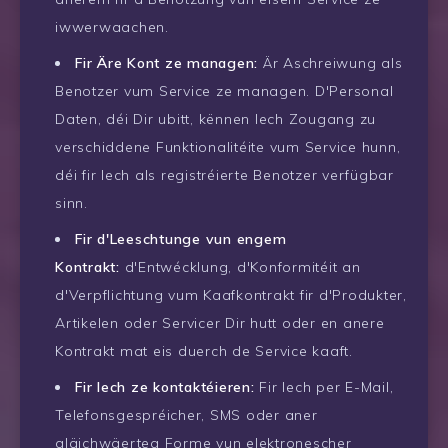
iwwerwaachen.
Fir Äre Kont ze managen:
Är Aschreiwung als
Benotzer vum Service ze managen. D'Personal
Daten, déi Dir ubitt, kënnen Iech Zougang zu
verschiddene Funktionalitéite vum Service hunn,
déi fir Iech als registréierte Benotzer verfügbar
sinn.
Fir d'Leeschtunge vun engem
Kontrakt:
d'Entwécklung, d'Konformitéit an
d'Verpflichtung vum Kaafkontrakt fir d'Produkter,
Artikelen oder Servicer Dir hutt oder en anere
Kontrakt mat eis duerch de Service kaaft.
Fir Iech ze kontaktéieren:
Fir Iech per E-Mail,
Telefonsgespréicher, SMS oder aner
gläichwäerteg Forme vun elektronescher