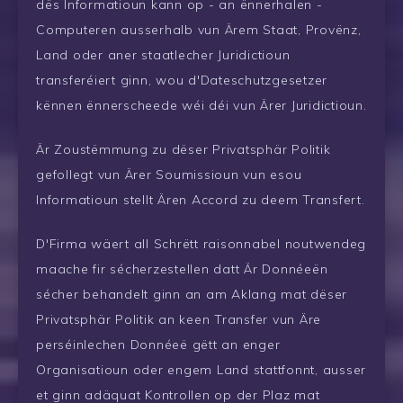
dës Informatioun kann op - an ënnerhalen -
Computeren ausserhalb vun Ärem Staat, Provënz,
Land oder aner staatlecher Juridictioun
transferéiert ginn, wou d'Dateschutzgesetzer
kënnen ënnerscheede wéi déi vun Ärer Juridictioun.
Är Zoustëmmung zu dëser Privatsphär Politik
gefollegt vun Ärer Soumissioun vun esou
Informatioun stellt Ären Accord zu deem Transfert.
D'Firma wäert all Schrëtt raisonnabel noutwendeg
maache fir sécherzestellen datt Är Donnéeën
sécher behandelt ginn an am Aklang mat dëser
Privatsphär Politik an keen Transfer vun Äre
perséinlechen Donnéeë gëtt an enger
Organisatioun oder engem Land stattfonnt, ausser
et ginn adäquat Kontrollen op der Plaz mat