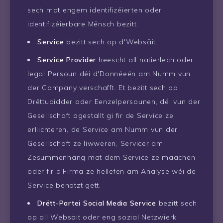
sech mat engem identifizéierten oder
identifizéierbare Mënsch bezitt.
Service
bezitt sech op d'Websäit.
Service Provider
heescht all natierlech oder
legal Persoun déi d'Donnéeën am Numm vun
der Company verschafft. Et bezitt sech op
Drëttubidder oder Eenzelpersounen, déi vun der
Gesellschaft agestallt gi fir de Service ze
erliichteren, de Service am Numm vun der
Gesellschaft ze liwweren, Servicer am
Zesummenhang mat dem Service ze maachen
oder fir d'Firma ze hëllefen am Analyse wéi de
Service benotzt gëtt.
Drëtt-Partei Social Media Service
bezitt sech
op all Websäit oder eng sozial Netzwierk