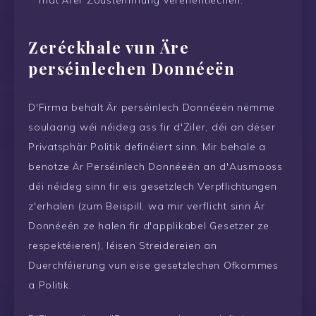
Zeréckhale vun Äre
perséinlechen Donnéeën
D'Firma behält Är perséinlech Donnéeën nëmme
soulaang wéi néideg ass fir d'Ziler, déi an dëser
Privatsphär Politik definéiert sinn. Mir behale a
benotze Är Perséinlech Donnéeën an d'Ausmooss
déi néideg sinn fir eis gesetzlech Verpflichtungen
z'erhalen (zum Beispill, wa mir verflicht sinn Är
Donnéeën ze halen fir d'applikabel Gesetzer ze
respektéieren), léisen Streidereien an
Duerchféierung vun eise gesetzlechen Ofkommes
a Politik.