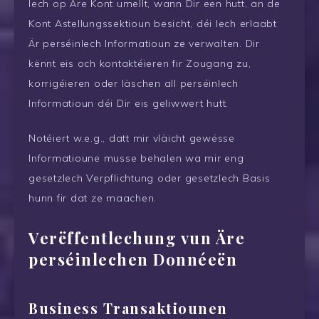
Iech op Äre Kont umellt, wann Dir een hutt, an de
Kont Astellungssektioun besicht, déi Iech erlaabt
Är perséinlech Informatioun ze verwalten. Dir
kënnt eis och kontaktéieren fir Zougang zu,
korrigéieren oder läschen all perséinlech
Informatioun déi Dir eis geliwwert hutt.
Notéiert w.e.g., datt mir vläicht gewësse
Informatioune musse behalen wa mir eng
gesetzlech Verpflichtung oder gesetzlech Basis
hunn fir dat ze maachen.
Verëffentlechung vun Äre
perséinlechen Donnéeën
Business Transaktiounen