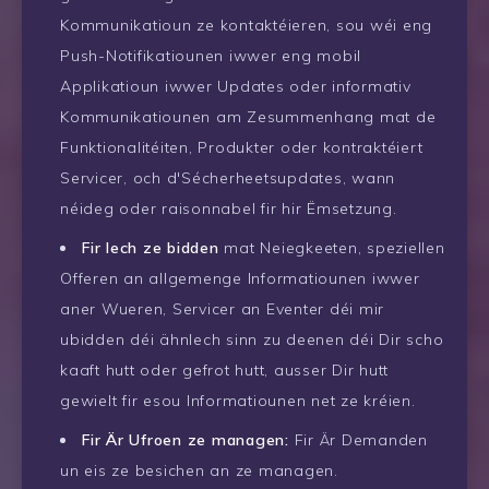
Kommunikatioun ze kontaktéieren, sou wéi eng
Push-Notifikatiounen iwwer eng mobil
Applikatioun iwwer Updates oder informativ
Kommunikatiounen am Zesummenhang mat de
Funktionalitéiten, Produkter oder kontraktéiert
Servicer, och d'Sécherheetsupdates, wann
néideg oder raisonnabel fir hir Ëmsetzung.
Fir Iech ze bidden
mat Neiegkeeten, speziellen
Offeren an allgemenge Informatiounen iwwer
aner Wueren, Servicer an Eventer déi mir
ubidden déi ähnlech sinn zu deenen déi Dir scho
kaaft hutt oder gefrot hutt, ausser Dir hutt
gewielt fir esou Informatiounen net ze kréien.
Fir Är Ufroen ze managen:
Fir Är Demanden
un eis ze besichen an ze managen.