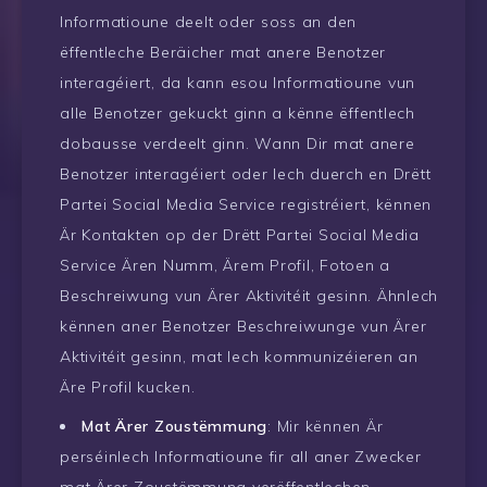
Informatioune deelt oder soss an den
ëffentleche Beräicher mat anere Benotzer
interagéiert, da kann esou Informatioune vun
alle Benotzer gekuckt ginn a kënne ëffentlech
dobausse verdeelt ginn. Wann Dir mat anere
Benotzer interagéiert oder Iech duerch en Drëtt
Partei Social Media Service registréiert, kënnen
Är Kontakten op der Drëtt Partei Social Media
Service Ären Numm, Ärem Profil, Fotoen a
Beschreiwung vun Ärer Aktivitéit gesinn. Ähnlech
kënnen aner Benotzer Beschreiwunge vun Ärer
Aktivitéit gesinn, mat Iech kommunizéieren an
Äre Profil kucken.
Mat Ärer Zoustëmmung
: Mir kënnen Är
perséinlech Informatioune fir all aner Zwecker
mat Ärer Zoustëmmung verëffentlechen.