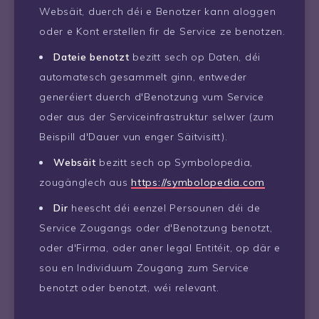
Websäit, duerch déi e Benotzer kann aloggen
oder e Kont erstellen fir de Service ze benotzen.
Dateie benotzt
bezitt sech op Daten, déi
automatesch gesammelt ginn, entweder
generéiert duerch d'Benotzung vum Service
oder aus der Serviceinfrastruktur selwer (zum
Beispill d'Dauer vun enger Säitvisitt).
Websäit
bezitt sech op Symbolopedia,
zougänglech aus
https://symbolopedia.com
Dir
heescht déi eenzel Persounen déi de
Service Zougangs oder d'Benotzung benotzt,
oder d'Firma, oder aner legal Entitéit, op där e
sou en Individuum Zougang zum Service
benotzt oder benotzt, wéi relevant.