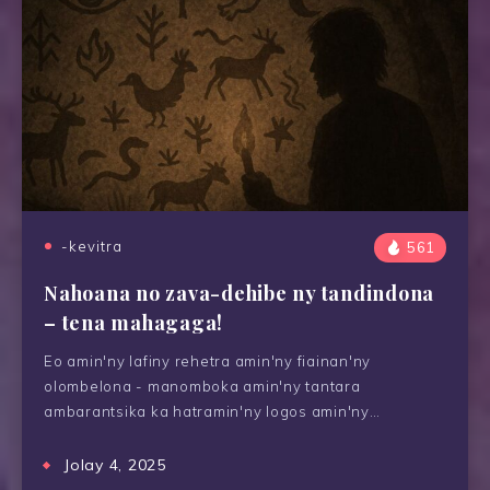
-kevitra
561
Nahoana no zava-dehibe ny tandindona
– tena mahagaga!
Eo amin'ny lafiny rehetra amin'ny fiainan'ny
olombelona - manomboka amin'ny tantara
ambarantsika ka hatramin'ny logos amin'ny…
Jolay 4, 2025