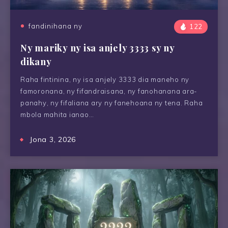
fandinihana ny
122
Ny mariky ny isa anjely 3333 sy ny
dikany
Raha fintinina, ny isa anjely 3333 dia maneho ny
famoronana, ny fifandraisana, ny fanohanana ara-
panahy, ny fifaliana ary ny fanehoana ny tena. Raha
mbola mahita ianao…
Jona 3, 2026