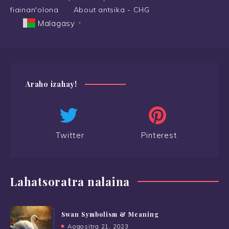
fiainan'olona
About antsika - CHG
Malagasy
▼
Araho izahay!
Twitter
Pinterest
Lahatsoratra nalaina
Swan Symbolism & Meaning
Aogositra 21, 2023