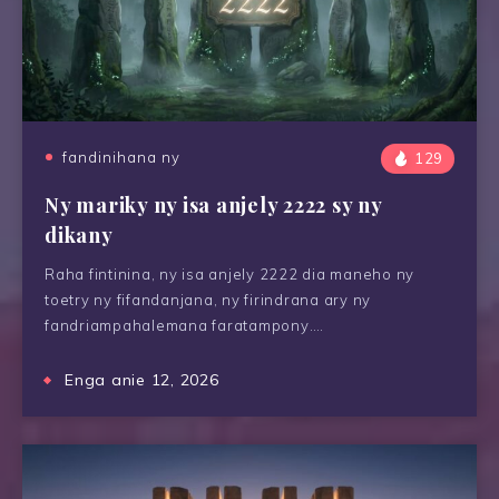
fandinihana ny
129
Ny mariky ny isa anjely 2222 sy ny
dikany
Raha fintinina, ny isa anjely 2222 dia maneho ny
toetry ny fifandanjana, ny firindrana ary ny
fandriampahalemana faratampony….
Enga anie 12, 2026