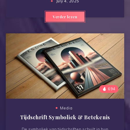
July 4, 2025
Verder lezen
694
Media
Tijdschrift Symboliek & Betekenis
De symboliek van tijdschriften schuilt in hun