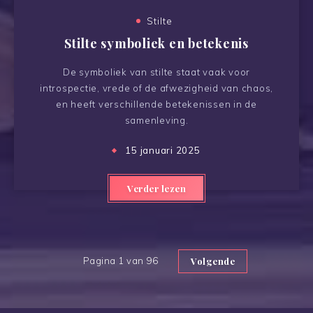
Stilte
Stilte symboliek en betekenis
De symboliek van stilte staat vaak voor
introspectie, vrede of de afwezigheid van chaos,
en heeft verschillende betekenissen in de
samenleving.
15 januari 2025
Verder lezen
Pagina 1 van 96
Volgende