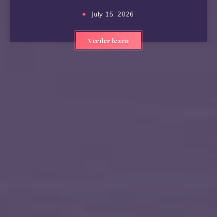
July 15, 2026
Verder lezen