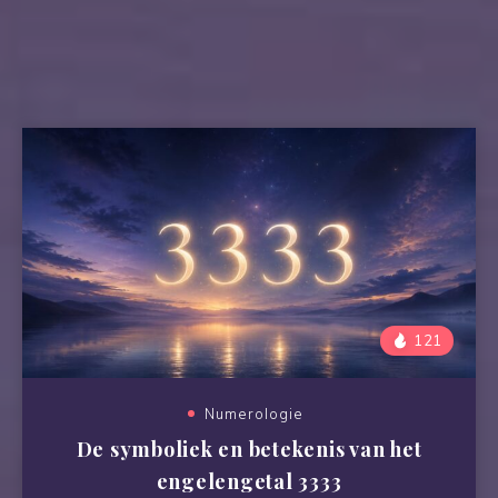
121
Numerologie
De symboliek en betekenis van het
engelengetal 3333