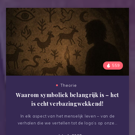
559
Theorie
Waarom symboliek belangrijk is – het
is echt verbazingwekkend!
In elk aspect van het menselijk leven – van de
verhalen die we vertellen tot de logo’s op onze…