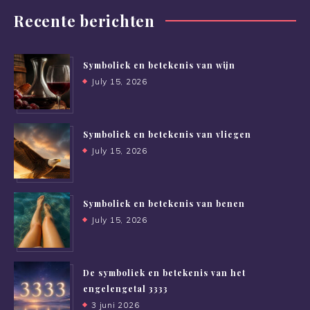
Recente berichten
Symboliek en betekenis van wijn
July 15, 2026
Symboliek en betekenis van vliegen
July 15, 2026
Symboliek en betekenis van benen
July 15, 2026
De symboliek en betekenis van het
engelengetal 3333
3 juni 2026