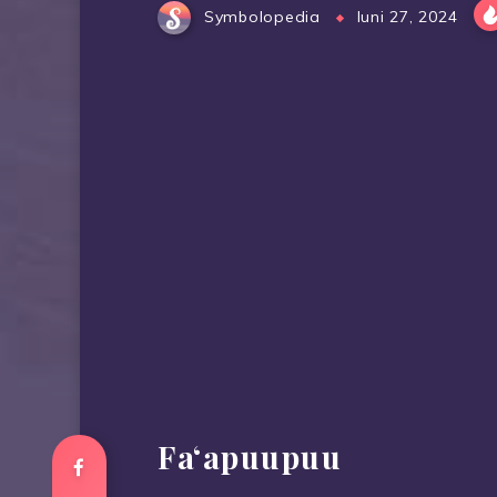
Symbolopedia
Iuni 27, 2024
Faʻapuupuu