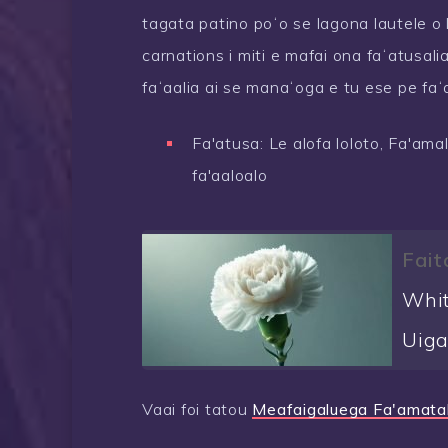
tagata patino poʻo se lagona lautele o le
carnations i miti e mafai ona faʻatusali
faʻaalia ai se manaʻoga e tu ese pe faʻa
Fa'atusa: Le alofa loloto, Fa'ama
fa'aaloalo
Fait
Whit
Uig
Vaai foi tatou
Meafaigaluega Fa'amatala