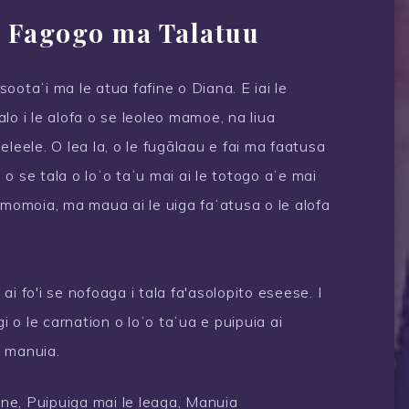
i Fagogo ma Talatuu
esootaʻi ma le atua fafine o Diana. E iai le
lo i le alofa o se leoleo mamoe, na liua
 eleele. O lea la, o le fugālaau e fai ma faatusa
, o se tala o loʻo taʻu mai ai le totogo aʻe mai
timomoia, ma maua ai le uiga faʻatusa o le alofa
i fo'i se nofoaga i tala fa'asolopito eseese. I
i o le carnation o loʻo taʻua e puipuia ai
e manuia.
ine, Puipuiga mai le leaga, Manuia