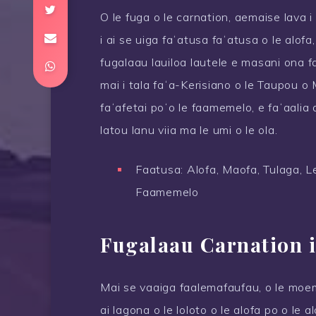
O le fuga o le carnation, aemaise lava i
i ai se uiga faʻatusa faʻatusa o le alofa
fugalaau lauiloa lautele e masani ona fa
mai i tala faʻa-Kerisiano o le Taupou o M
faʻafetai poʻo le faamemelo, e faʻaalia a
latou lanu viia ma le umi o le ola.
Faatusa: Alofa, Maofa, Tulaga, Le
Faamemelo
Fugalaau Carnation 
Mai se vaaiga faalemafaufau, o le moem
ai lagona o le loloto o le alofa po o le 