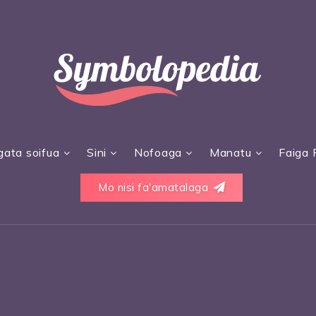
gata soifua
Sini
Nofoaga
Manatu
Faiga 
Mo nisi fa'amatalaga