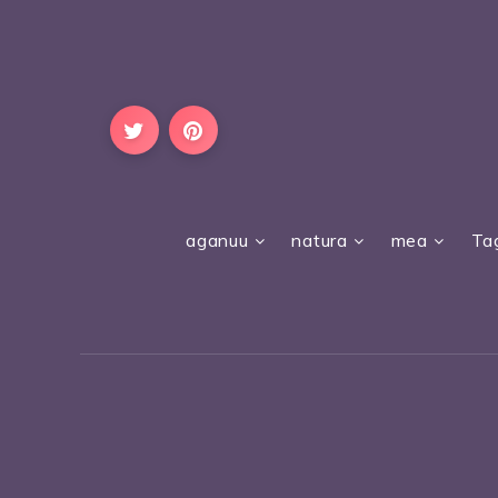
aganuu
natura
mea
Ta