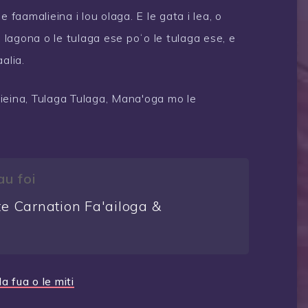
 faamalieina i lou olaga. E le gata i lea, o
a lagona o le tulaga ese poʻo le tulaga ese, e
alia.
lieina, Tulaga Tulaga, Mana'oga mo le
au foi
e Carnation Fa'ailoga &
a
 fua o le miti