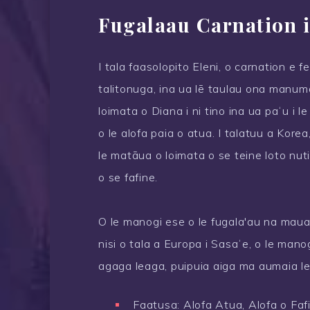
Fugalaau Carnation 
I tala faasolopito Eleni, o carnation e f
talitonuga, ina ua lē taulau ona manuma
loimata o Diana i ni tino ina ua paʻu i le
o le alofa paia o atua. I talatuu a Korea
le matāua o loimata o se teine ​​loto nu
o se fafine.
O le manogi ese o le fugala'au na maua a
nisi o tala a Europa i Sasaʻe, o le manog
agaga leaga, puipuia aiga ma aumaia l
Faatusa: Alofa Atua, Alofa o Faf