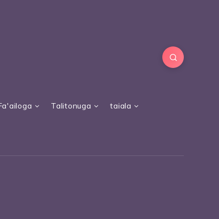
Fa'ailoga
Talitonuga
taiala