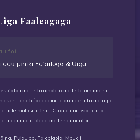
Uiga Faaleagaga
au foi
laau piniki Fa'ailoga & Uiga
 feso'ota'i ma le fa'amalolo ma le fa'amamāina
 E masani ona faʻaaogaina carnation i tu ma aga
i le malosi le lelei. O ona lanu viia o loʻo
i se fiafia mo le olaga ma le naunautai.
ina, Puipuiga, Fa'aolaola, Maua'i