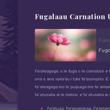
Fugalaau Carnation 
Fait
Fuga
Fa'aleagaga, o le fuga o le carnation e
ona o ana vaila'au i tala fa'asolopito.
faʻaleagaga mo le puipuiga ma faʻamamā a
faʻatusalia ai le malosi, e faʻatusalia a
Fa'atusa: Fa'amalologa, Fa'amamā