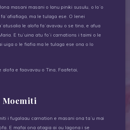
 lona masani masani o lanu piniki susulu, o loʻo
, faʻafiafiaga, ma le tulaga ese. O lenei
ʻatusalia le alofa faʻavavau o se tina, e afua
aria. E tuʻuina atu foʻi carnations i taimi o le
i uiga o le fiafia ma le tulaga ese ona o lo
 alofa e faavavau o Tina, Faafetai,
i Moemiti
iti i fugalaau carnation e masani ona taʻu mai
alofa. E mafai ona atagia ai ou lagona i se