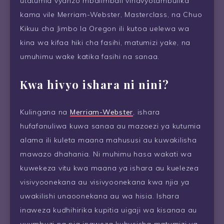
utatumia vyanzo mbalimbali vinavyotambulika
kama vile Merriam-Webster, Masterclass, na Chuo
Kikuu cha Jimbo la Oregon ili kutoa uelewa wa
kina wa kifaa hiki cha fasihi, matumizi yake, na
umuhimu wake katika fasihi na sanaa.
Kwa hivyo ishara ni nini?
Kulingana na
Merriam-Webster
, ishara
hufafanuliwa kuwa sanaa au mazoezi ya kutumia
alama ili kuleta maana mahususi au kuwakilisha
mawazo dhahania. Ni muhimu hasa wakati wa
kuwekeza vitu kwa maana ya ishara au kuelezea
visivyoonekana au visivyoonekana kwa njia ya
uwakilishi unaoonekana au wa hisia. Ishara
inaweza kudhihirika kupitia uigaji wa kisanaa au