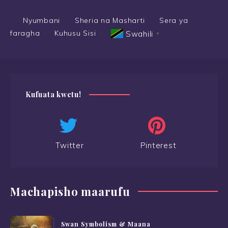
Nyumbani
Sheria na Masharti
Sera ya
faragha
Kuhusu Sisi
Swahili
▼
Kufuata kwetu!
Twitter
Pinterest
Machapisho maarufu
Swan Symbolism & Maana