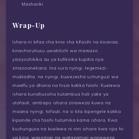
Mashariki.
Wrap-Up
Ishara ni kifaa cha kina cha kifasihi na kisanaa,
kinachoruhusu uwakilishi wa mawazo
yasiyoshikika au ya kufikirika kupitia njia
zinazoonekana. Ina sura nyingi, tegemezi-
muktadha, na nyingi, kuwezesha uchunguzi wa
maelfu ya dhana na hisia katika fasihi. Kuelewa
ishara kunahusisha kutambua hali yake ya
utofauti, ambapo ishara zinaweza kuwa na
maana nyingi, tofauti, na si kila kipengele katika
kipande cha fasihi hutumika kama ishara. Kwa
kuchunguza na kuelewa ni nini ishara kwa njia hii
ya kina, wasomaji na watazamaji wanaweza