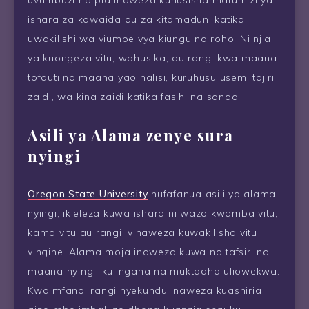
uvumbuzi na pia inaweza kuhusisha matumizi ya
ishara za kawaida au za kitamaduni katika
uwakilishi wa viumbe vya kiungu na roho. Ni njia
ya kuongeza vitu, wahusika, au rangi kwa maana
tofauti na maana yao halisi, kuruhusu usemi tajiri
zaidi, wa kina zaidi katika fasihi na sanaa.
Asili ya Alama zenye sura
nyingi
Oregon State University
hufafanua asili ya alama
nyingi, ikieleza kuwa ishara ni wazo kwamba vitu,
kama vitu au rangi, vinaweza kuwakilisha vitu
vingine. Alama moja inaweza kuwa na tafsiri na
maana nyingi, kulingana na muktadha uliowekwa.
Kwa mfano, rangi nyekundu inaweza kuashiria