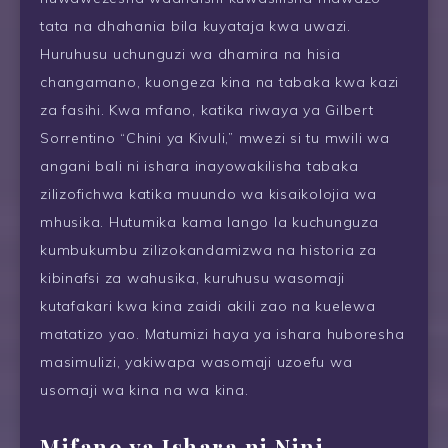
tata na dhahania bila kuyataja kwa uwazi.
Huruhusu uchunguzi wa dhamira na hisia
changamano, kuongeza kina na tabaka kwa kazi
za fasihi. Kwa mfano, katika riwaya ya Gilbert
Sorrentino “Chini ya Kivuli,” mwezi si tu mwili wa
angani bali ni ishara inayowakilisha tabaka
zilizofichwa katika muundo wa kisaikolojia wa
mhusika. Hutumika kama lango la kuchunguza
kumbukumbu zilizokandamizwa na historia za
kibinafsi za wahusika, kuruhusu wasomaji
kutafakari kwa kina zaidi akili zao na kuelewa
matatizo yao. Matumizi haya ya ishara huboresha
masimulizi, yakiwapa wasomaji uzoefu wa
usomaji wa kina na wa kina.
Mifano ya Ishara ni Nini