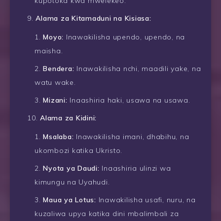
kupotoka kwa mwelekeo.
Alama za Kitamaduni na Kisiasa:
Moyo:
Inawakilisha upendo, upendo, na
maisha.
Bendera:
Inawakilisha nchi, maadili yake, na
watu wake.
Mizani:
Inaashiria haki, usawa na usawa.
Alama za Kidini:
Msalaba:
Inawakilisha imani, dhabihu, na
ukombozi katika Ukristo.
Nyota ya Daudi:
Inaashiria ulinzi wa
kimungu na Uyahudi.
Maua ya Lotus:
Inawakilisha usafi, nuru, na
kuzaliwa upya katika dini mbalimbali za