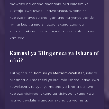
mawazo na dhana dhahania bila kulazimika
kuzitaja kwa uwazi. Inawaruhusu waandishi
kueleza mawazo changamano na yenye pande
nyingi kupitia njia zinazoonekana zaidi au
zinazoonekana, na kuongeza kina na utajiri kwa
kazi zao.
Kamusi ya Kiingereza ya ishara ni
nini?
Kulingana na
Kamusi ya Merriam-Webster
, ishara
ni sanaa au mazoezi ya kutumia ishara, hasa kwa
kuwekeza vitu vyenye maana ya ishara au kwa
kueleza visivyoonekana au visivyoonekana kwa
njia ya uwakilishi unaoonekana au wa hisia.