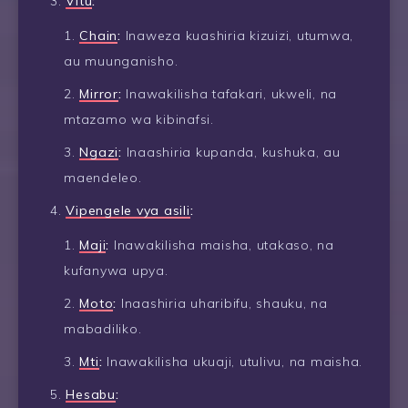
Vitu
:
Chain
:
Inaweza kuashiria kizuizi, utumwa,
au muunganisho.
Mirror
:
Inawakilisha tafakari, ukweli, na
mtazamo wa kibinafsi.
Ngazi
:
Inaashiria kupanda, kushuka, au
maendeleo.
Vipengele vya asili
:
Maji
:
Inawakilisha maisha, utakaso, na
kufanywa upya.
Moto
:
Inaashiria uharibifu, shauku, na
mabadiliko.
Mti
:
Inawakilisha ukuaji, utulivu, na maisha.
Hesabu
: