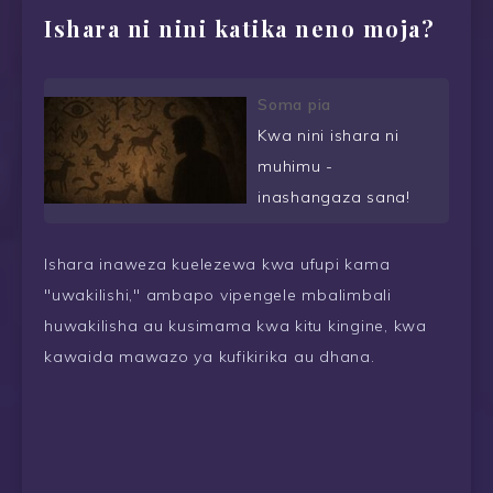
Ishara ni nini katika neno moja?
Soma pia
Kwa nini ishara ni
muhimu -
inashangaza sana!
Ishara inaweza kuelezewa kwa ufupi kama
"uwakilishi," ambapo vipengele mbalimbali
huwakilisha au kusimama kwa kitu kingine, kwa
kawaida mawazo ya kufikirika au dhana.