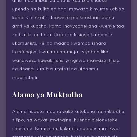
aina mbalimbali za dhana kuanzia shauku,
upendo na kujitolea hadi mawazo kinyume kabisa
kama vile ukafiri. Inaweza pia kuashiria damu,
amri ya kuacha, kama inavyoonekana kwenye taa
za trafiki, au hata itikadi za kisiasa kama vile
ukomunisti. Hii ina maana kwamba ishara
hazifungiwi kwa maana moja, isiyobadilika;
wanaweza kuwakilisha wingi wa mawazo, hisia,
na dhana, kuruhusu tafsiri na ufahamu
mbalimbali.
Alama ya Muktadha
Alama hupata maana zake kutokana na miktadha
zilipo, na wakati mwingine, huenda zisionyeshe
chochote. Ni muhimu kukabiliana na ishara kwa
mtazamo usio na maana, kuelewa kwamba sio