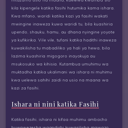
kila kipengele katika fasihi hutumika kama ishara.
Kwa mfano, waridi katika kazi ya fasihi wakati
mwingine inaweza kuwa waridi tu, bila kuashiria
upendo, shauku, hamu, au dhana nyingine yoyote
ya kufikirika. Vile vile, tufani katika hadithi inaweza
kuwakilisha tu mabadiliko ya hali ya hewa, bila
lazima kuashiria migogoro inayokuja au
msukosuko wa kihisia. Kutambua umuhimu wa
muktadha katika ukalimani wa ishara ni muhimu
kwa uelewa sahihi zaidi na usio na maana wa
kazi za fasihi.
Ishara ni nini katika Fasihi
Katika fasihi, ishara ni kifaa muhimu ambacho
huwawezesha waandishi kuwasilisha mawazo