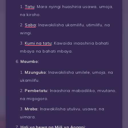
Tatu
:
Mara nyingi huashiria usawa, umoja,
na kiroho.
Saba
:
Inawakilisha ukamilifu, utimilifu, na
wingi.
Kumi na tatu
:
Kawaida inaashiria bahati
mbaya na bahati mbaya.
Maumbo:
Mzunguko:
Inawakilisha umilele, umoja, na
ukamilifu.
Pembetatu:
Inaashiria mabadiliko, mvutano,
na migogoro.
Mraba:
Inawakilisha utulivu, usawa, na
uimara.
Hali ya hewa na Miili ya Angani: