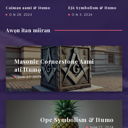
Caiman aami & itumo
Ejò Symbolism & Itumo
O le 29, 2024
O le 3, 2024
Awọn itan miiran
Masonic Cornerstone Aami
ati Itumọ
June 27, 2024
Ope Symbolism & Itumo
June 27, 2024