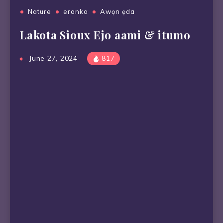
Nature
eranko
Awọn ẹda
Lakota Sioux Ejo aami & itumo
June 27, 2024
817