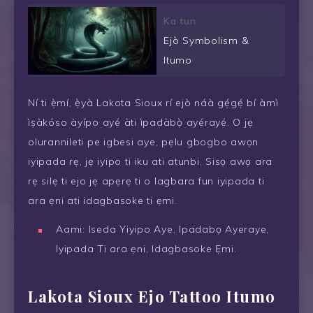
Ka tun
Ejò Symbolism &
Itumo
Ní ti ẹ̀mí, ẹ̀yà Lakota Sioux rí ejò náà gẹ́gẹ́ bí àmì
ìṣàkóso àyípo ayé àti ìpadàbọ̀ ayérayé. O jẹ
olurannileti pe igbesi aye, pẹlu gbogbo awọn
iyipada rẹ, jẹ iyipo ti iku ati atunbi. Sisọ awọ ara
rẹ silẹ ti ejo jẹ apẹrẹ ti o lagbara fun iyipada ti
ara ẹni ati idagbasoke ti ẹmi.
Aami: Iseda Yiyipo Aye, Ipadabọ Ayeraye,
Iyipada Ti ara ẹni, Idagbasoke Ẹmi.
Lakota Sioux Ejo Tattoo Itumo