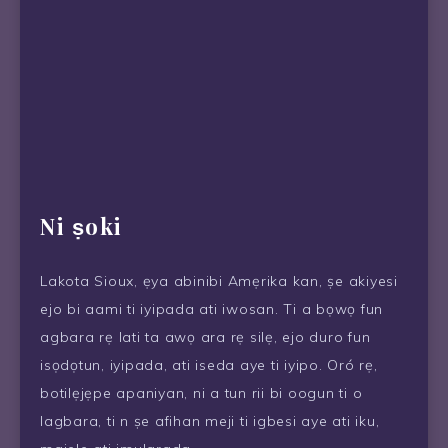
Ni ṣoki
Lakota Sioux, ẹya abinibi Amẹrika kan, ṣe akiyesi
ejo bi aami ti iyipada ati iwosan. Ti a bọwọ fun
agbara rẹ lati ta awọ ara rẹ silẹ, ejo duro fun
isọdọtun, iyipada, ati iseda aye ti iyipo. Oró rẹ,
botilẹjẹpe apaniyan, ni a tun rii bi oogun ti o
lagbara, ti n ṣe afihan meji ti igbesi aye ati iku,