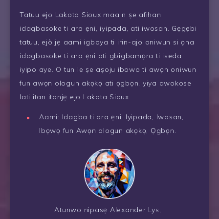
Tatuu ejo Lakota Sioux maa n ṣe afihan
idagbasoke ti ara ẹni, iyipada, ati iwosan. Gẹgẹbi
tatuu, ejò jẹ aami igboya ti irin-ajo oniwun si ọna
idagbasoke ti ara ẹni ati gbigbamọra ti iseda
iyipo aye. O tun le ṣe aṣoju ibowo ti awọn oniwun
fun awọn ologun akọkọ ati ọgbọn, yiya awokose
lati itan itanjẹ ejo Lakota Sioux.
Aami: Idagba ti ara ẹni, Iyipada, Iwosan,
Ibọwọ fun Awọn ologun akọkọ, Ọgbọn.
Atunwo nipasẹ Alexander Lys,