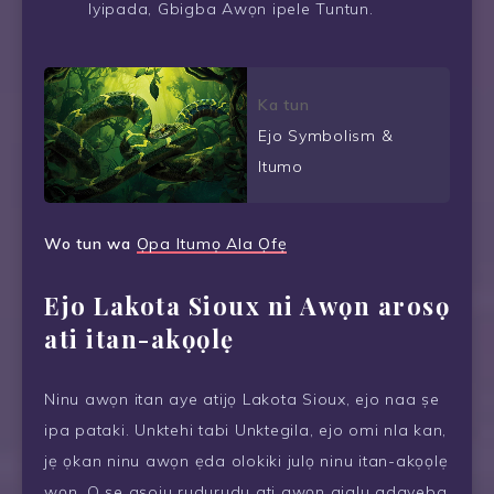
Iyipada, Gbigba Awọn ipele Tuntun.
Ka tun
Ejo Symbolism &
Itumo
Wo tun wa
Ọpa Itumọ Ala Ọfẹ
Ejo Lakota Sioux ni Awọn arosọ
ati itan-akọọlẹ
Ninu awọn itan aye atijọ Lakota Sioux, ejo naa ṣe
ipa pataki. Unktehi tabi Unktegila, ejo omi nla kan,
jẹ ọkan ninu awọn ẹda olokiki julọ ninu itan-akọọlẹ
wọn. O ṣe aṣoju rudurudu ati awọn ajalu adayeba