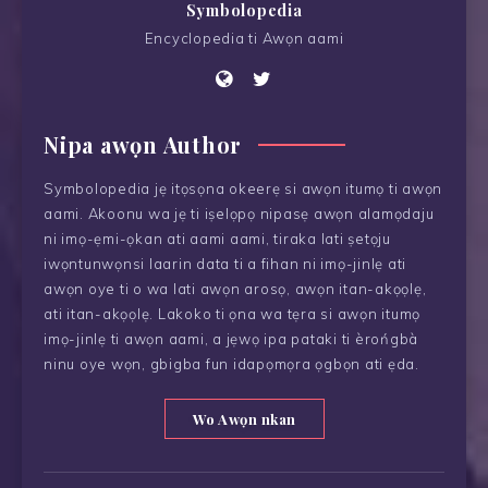
Symbolopedia
Encyclopedia ti Awọn aami
Nipa awọn Author
Symbolopedia jẹ itọsọna okeerẹ si awọn itumọ ti awọn
aami. Akoonu wa jẹ ti iṣelọpọ nipasẹ awọn alamọdaju
ni imọ-ẹmi-ọkan ati aami aami, tiraka lati ṣetọju
iwọntunwọnsi laarin data ti a fihan ni imọ-jinlẹ ati
awọn oye ti o wa lati awọn arosọ, awọn itan-akọọlẹ,
ati itan-akọọlẹ. Lakoko ti ọna wa tẹra si awọn itumọ
imọ-jinlẹ ti awọn aami, a jẹwọ ipa pataki ti èrońgbà
ninu oye wọn, gbigba fun idapọmọra ọgbọn ati ẹda.
Wo Awọn nkan