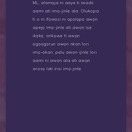
ML, alamọja ni aaye ti iwadii
aami ati imọ-jinlẹ ala. Olukopa
ti o ni ifọwọsi ni ọpọlọpọ awọn
apejọ imọ-jinlẹ ati awọn iṣẹ
ikẹkọ, onkọwe ti awọn
ọgọọgọrun awọn nkan lori
imọ-ọkan, pẹlu awọn ijinlẹ lori
aami ni awọn ala ati awọn
arosọ lati irisi imọ-jinlẹ.