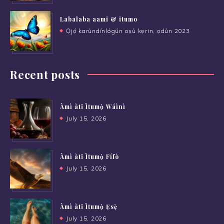
Labalaba aami & itumo
Ọjọ́ karùndínlógún oṣù kẹrin, ọdún 2023
Recent posts
Àmì àti Ìtumọ̀ Wáìnì
July 15, 2026
Àmì àti Ìtumọ̀ Fífò
July 15, 2026
Àmì àti Ìtumọ̀ Ẹsẹ̀
July 15, 2026