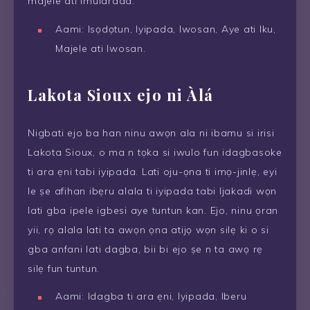
majele ati imularada.
Aami: Isọdọtun, Iyipada, Iwosan, Aye ati Iku,
Majele ati Iwosan.
Lakota Sioux ejo ni Àlá
Nigbati ejo ba han ninu awọn ala ni ibamu si irisi
Lakota Sioux, o ma n tọka si iwulo fun idagbasoke
ti ara ẹni tabi iyipada. Lati oju-ọna ti imọ-jinlẹ, eyi
le ṣe afihan ibẹru alala ti iyipada tabi Ijakadi wọn
lati gba ipele igbesi aye tuntun kan. Ejo, ninu ọran
yii, rọ alala lati ta awọn ọna atijọ wọn silẹ ki o si
gba anfani lati dagba, bii bi ejo ṣe n ta awọ rẹ
silẹ fun tuntun.
Aami: Idagba ti ara ẹni, Iyipada, Iberu