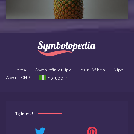
Home
Awọn ofin ati ipo
asiri Afihan
Nipa
Awa - CHG
Yoruba
▼
Tẹle wa!