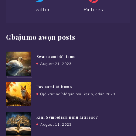
twitter
Pinterest
Gbajumo awọn posts
Swan aami & itumo
August 21, 2023
Fox aami & itumo
Ọjọ́ karùndínlógún oṣù kẹrin, ọdún 2023
Kini Symbolism ninu Litireso?
August 11, 2023