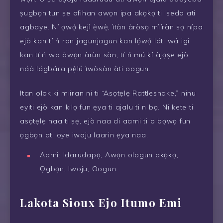
ṣugbọn tun ṣe afihan awọn ipa akọkọ ti iseda ati
agbaye. Ní ọwọ́ kejì ẹ̀wẹ̀, ìtàn àròsọ mìíràn sọ nípa
ejò kan tí ń ran jagunjagun kan lọ́wọ́ láti wá igi
kan tí ń wo àwọn àrùn sàn, tí ń mú kí àjọṣe ejò
náà lágbára pẹ̀lú ìwòsàn àti oogun.
Itan olokiki miiran ni ti “Asọtẹlẹ Rattlesnake,” ninu
eyiti ejò kan kilọ fun ẹya ti ajalu ti n bọ. Ni kete ti
asọtẹlẹ naa ti ṣẹ, ejò naa di aami ti o bọwọ fun
ọgbọn ati oye iwaju laarin ẹya naa.
Aami: Idarudapọ, Awọn ologun akọkọ,
Ọgbọn, Iwoju, Oogun.
Lakota Sioux Ejo Itumo Emi